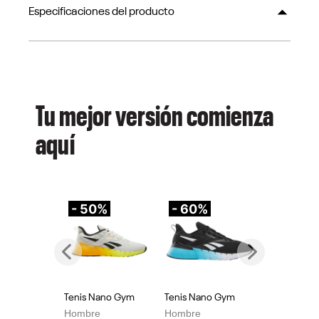
Especificaciones del producto
Tu mejor versión comienza
aquí
- 50%
- 60%
-
Previous
Next
Tenis Nano Gym
Tenis Nano Gym
Te
Hombre
Hombre
Mu