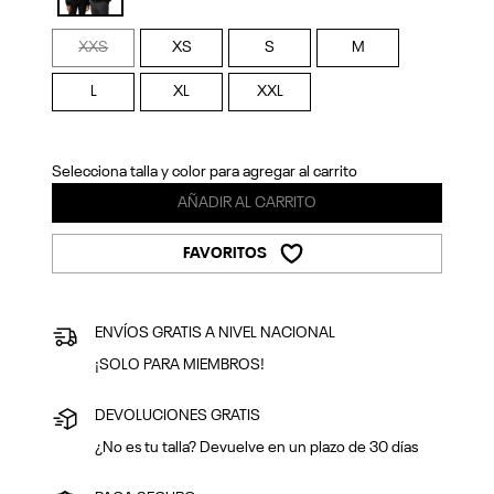
Previous
Next
selected
XXS
XS
S
M
L
XL
XXL
Selecciona talla y color para agregar al carrito
AÑADIR AL CARRITO
FAVORITOS
ENVÍOS GRATIS A NIVEL NACIONAL
¡SOLO PARA MIEMBROS!
DEVOLUCIONES GRATIS
¿No es tu talla? Devuelve en un plazo de 30 días