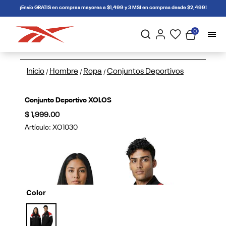
connectif
¡Envío GRATIS en compras mayores a $1,499 y 3 MSI en compras desde $2,499!
0
Inicio
Hombre
Ropa
Conjuntos Deportivos
/
/
/
Conjunto Deportivo XOLOS
$ 1,999.00
Artículo:
XO1030
Color