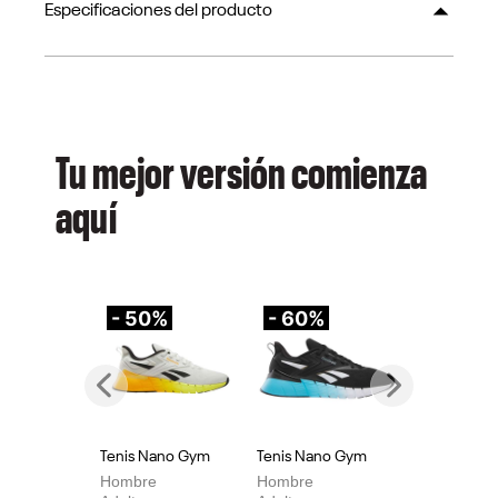
Especificaciones del producto
Tu mejor versión comienza
aquí
- 50%
- 60%
-
Previous
Next
Tenis Nano Gym
Tenis Nano Gym
Te
Hombre
Hombre
Mu