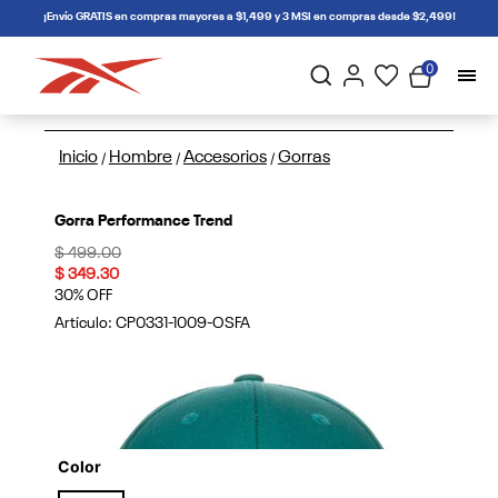
connectif
¡Envío GRATIS en compras mayores a $1,499 y 3 MSI en compras desde $2,499!
0
Inicio
Hombre
Accesorios
Gorras
/
/
/
Gorra Performance Trend
Price reduced from
to
$ 499.00
$ 349.30
30% OFF
Artículo:
CP0331-1009-OSFA
Color