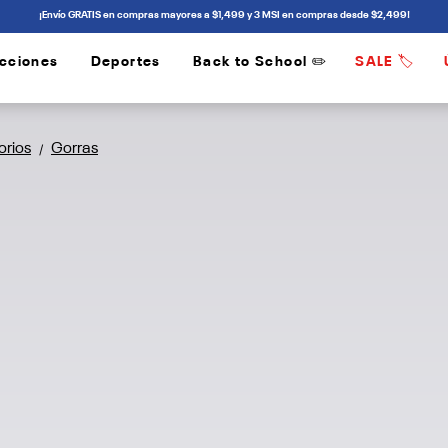
¡Envío GRATIS en compras mayores a $1,499 y 3 MSI en compras desde $2,499!
cciones
Deportes
Back to School ✏️
SALE 🏷️
/
/
orios
Gorras
/