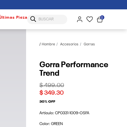
0
Últimas Piezas
Hombre
Accesorios
Gorras
Gorra Performance
Trend
Price reduced from
to
$ 499.00
$ 349.30
30% OFF
Artículo:
CP0331-1009-OSFA
Color:
GREEN