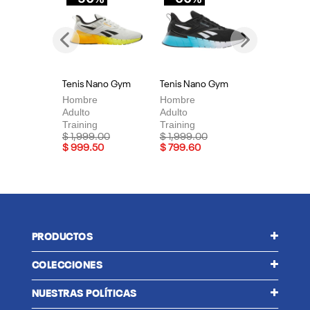
Previous
Next
Tenis Nano Gym
Tenis Nano Gym
Te
Hombre
Hombre
Mu
Adulto
Adulto
Adu
Training
Training
Tra
Price reduced from
to
Price reduced from
to
Pri
$ 1,999.00
$ 1,999.00
$ 
$ 999.50
$ 799.60
$ 
PRODUCTOS
COLECCIONES
NUESTRAS POLÍTICAS