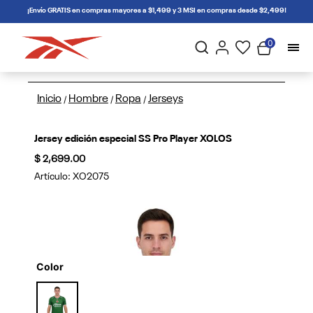
connectif
¡Envío GRATIS en compras mayores a $1,499 y 3 MSI en compras desde $2,499!
0
Inicio
Hombre
Ropa
Jerseys
/
/
/
Jersey edición especial SS Pro Player XOLOS
$ 2,699.00
Artículo:
XO2075
Color