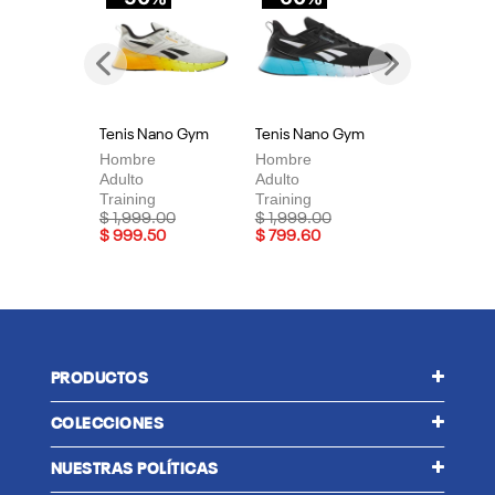
Previous
Next
Tenis Nano Gym
Tenis Nano Gym
Te
Hombre
Hombre
Mu
Adulto
Adulto
Adu
Training
Training
Tra
Price reduced from
to
Price reduced from
to
Pri
$ 1,999.00
$ 1,999.00
$ 
$ 999.50
$ 799.60
$ 
PRODUCTOS
COLECCIONES
NUESTRAS POLÍTICAS