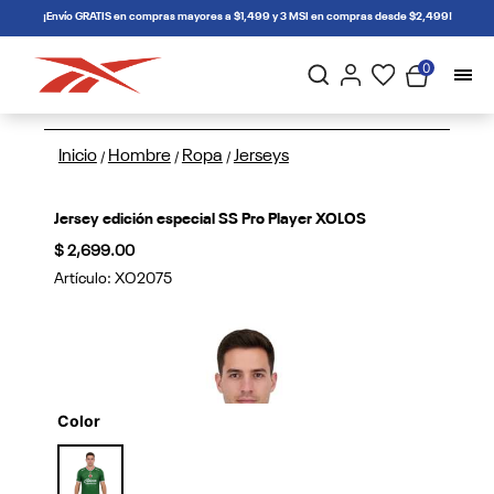
connectif
¡Envío GRATIS en compras mayores a $1,499 y 3 MSI en compras desde $2,499!
0
Inicio
Hombre
Ropa
Jerseys
/
/
/
Jersey edición especial SS Pro Player XOLOS
$ 2,699.00
Artículo:
XO2075
Color