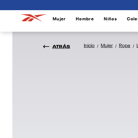
connectif
Mujer
Hombre
Niños
Cole
/
/
/
ATRÁS
Inicio
Mujer
Ropa
/
/
/