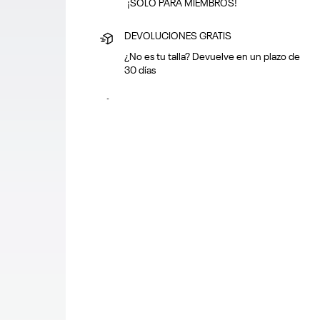
¡SOLO PARA MIEMBROS!
DEVOLUCIONES GRATIS
¿No es tu talla? Devuelve en un plazo de
30 días
PAGA SEGURO
Puedes pagar con tarjeta o en efectivo