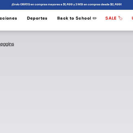
¡Envío GRATIS en compras mayores a $1,499 y 3 MSI en compras desde $2,499!
cciones
Deportes
Back to School ✏️
SALE 🏷️
/
/
Leggins