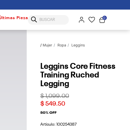
0
Últimas Piezas
Mujer
Ropa
Leggins
Leggins Core Fitness
Training Ruched
Legging
Price reduced from
to
$ 1,099.00
$ 549.50
50% OFF
Artículo:
100254387