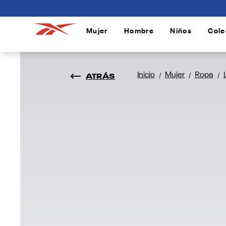
connectif
Mujer
Hombre
Niños
Cole
/
/
/
ATRÁS
Inicio
Mujer
Ropa
/
/
/