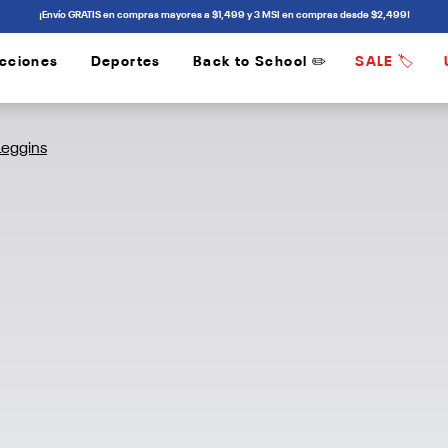
¡Envío GRATIS en compras mayores a $1,499 y 3 MSI en compras desde $2,499!
cciones
Deportes
Back to School ✏️
SALE 🏷️
/
/
Leggins