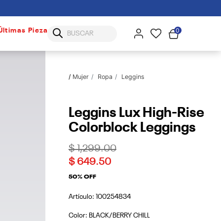
0
Últimas Piezas
Mujer
Ropa
Leggins
Leggins Lux High-Rise
Colorblock Leggings
Price reduced from
to
$ 1,299.00
$ 649.50
50% OFF
Artículo:
100254834
Color:
BLACK/BERRY CHILL