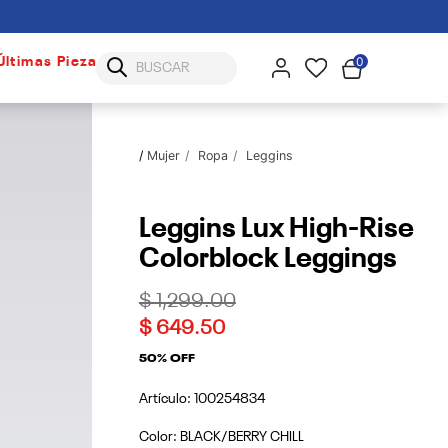
0
Últimas Piezas
Mujer
Ropa
Leggins
Leggins Lux High-Rise
Colorblock Leggings
Price reduced from
to
$ 1,299.00
$ 649.50
50% OFF
Artículo:
100254834
Color:
BLACK/BERRY CHILL