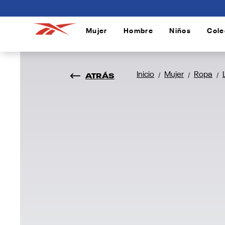
connectif
Mujer
Hombre
Niños
Cole
/
/
/
ATRÁS
Inicio
Mujer
Ropa
/
/
/