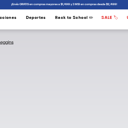
¡Envío GRATIS en compras mayores a $1,499 y 3 MSI en compras desde $2,499!
cciones
Deportes
Back to School ✏️
SALE 🏷️
/
/
Leggins