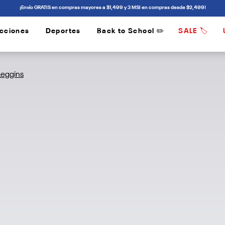
¡Envío GRATIS en compras mayores a $1,499 y 3 MSI en compras desde $2,499!
cciones
Deportes
Back to School ✏️
SALE 🏷️
/
/
Leggins