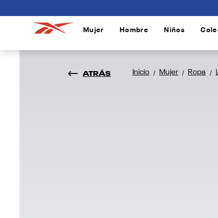
connectif
Mujer
Hombre
Niños
Cole
/
/
/
ATRÁS
Inicio
Mujer
Ropa
/
/
/