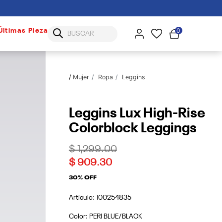
0
Últimas Piezas
Mujer
Ropa
Leggins
Leggins Lux High-Rise
Colorblock Leggings
Price reduced from
to
$ 1,299.00
$ 909.30
30% OFF
Artículo:
100254835
Color:
PERI BLUE/BLACK