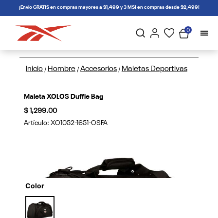
connectif
¡Envío GRATIS en compras mayores a $1,499 y 3 MSI en compras desde $2,499!
0
Inicio
Hombre
Accesorios
Maletas Deportivas
/
/
/
Maleta XOLOS Duffle Bag
$ 1,299.00
Artículo:
XO1052-1651-OSFA
Color