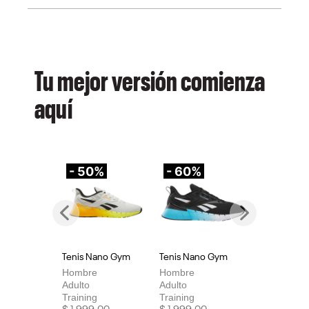
Tu mejor versión comienza
aquí
- 50%
- 60%
-
Previous
Next
Tenis Nano Gym
Tenis Nano Gym
Te
Hombre
Hombre
Mu
Adulto
Adulto
Adu
Training
Training
Tra
Price reduced from
to
Price reduced from
to
Pri