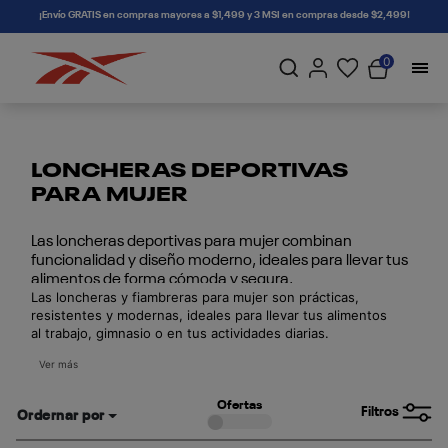
connectif
¡Envío GRATIS en compras mayores a $1,499 y 3 MSI en compras desde $2,499!
0
LONCHERAS DEPORTIVAS
PARA MUJER
Las loncheras deportivas para mujer combinan
funcionalidad y diseño moderno, ideales para llevar tus
alimentos de forma cómoda y segura.
Las loncheras y fiambreras para mujer son prácticas,
resistentes y modernas, ideales para llevar tus alimentos
al trabajo, gimnasio o en tus actividades diarias.
Diseñadas con materiales duraderos y compartimentos
Ver más
funcionales, ofrecen comodidad y estilo en cada uso.
Ofertas
Filtros
Ordernar por