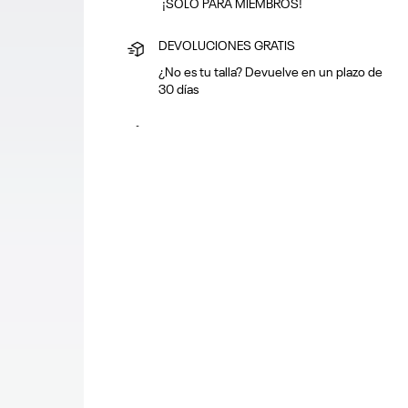
¡SOLO PARA MIEMBROS!
DEVOLUCIONES GRATIS
¿No es tu talla? Devuelve en un plazo de
30 días
PAGA SEGURO
Puedes pagar con tarjeta o en efectivo