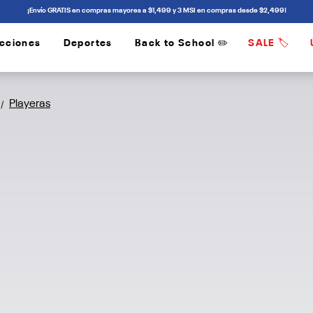
¡Envío GRATIS en compras mayores a $1,499 y 3 MSI en compras desde $2,499!
cciones
Deportes
Back to School ✏️
SALE 🏷️
/
/
Playeras
/