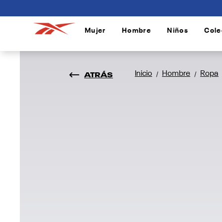
connectif
Mujer
Hombre
Niños
Cole
/
/
/
ATRÁS
Inicio
Hombre
Ropa
/
/