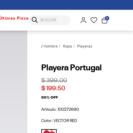
0
Últimas Piezas
Hombre
Ropa
Playeras
Playera Portugal
Price reduced from
to
$ 399.00
$ 199.50
50% OFF
Artículo:
100272690
Color:
VECTOR RED