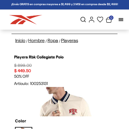
connectif
¡Envío GRATIS en compras mayores a $1,499 y 3 MSI en compras desde $2,499!
0
Inicio
Hombre
Ropa
Playeras
/
/
/
Playera Rbk Collegiate Polo
Price reduced from
to
$ 899.00
$ 449.50
50% OFF
Artículo:
100253131
Color