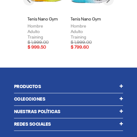
Previous
Next
Tenis Nano Gym
Tenis Nano Gym
Te
Hombre
Hombre
Mu
Adulto
Adulto
Adu
Training
Training
Tra
Price reduced from
to
Price reduced from
to
Pri
$ 1,999.00
$ 1,999.00
$ 
$ 999.50
$ 799.60
$ 
PRODUCTOS
COLECCIONES
NUESTRAS POLÍTICAS
REDES SOCIALES