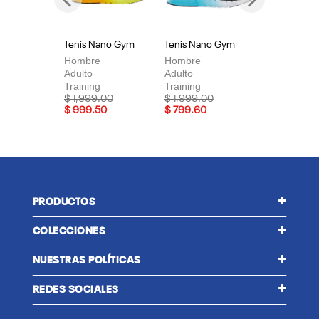
Previous
Next
Tenis Nano Gym
Tenis Nano Gym
Te
Hombre
Hombre
Mu
Adulto
Adulto
Adu
Training
Training
Tra
Price reduced from
to
Price reduced from
to
Pri
$ 1,999.00
$ 1,999.00
$ 
$ 999.50
$ 799.60
$ 
PRODUCTOS
COLECCIONES
NUESTRAS POLÍTICAS
REDES SOCIALES