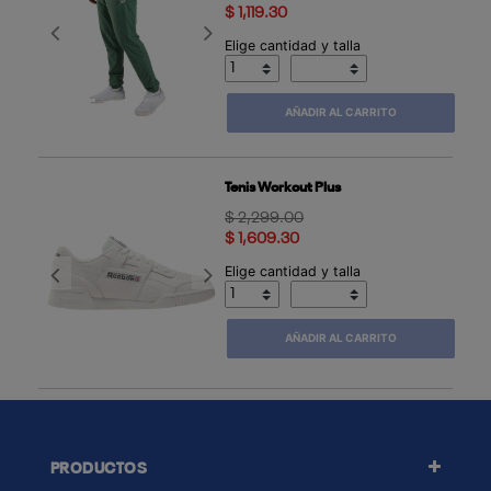
$ 1,119.30
Previous
Next
Elige cantidad y talla
AÑADIR AL CARRITO
Tenis Workout Plus
Price reduced from
to
$ 2,299.00
$ 1,609.30
Elige cantidad y talla
Previous
Next
AÑADIR AL CARRITO
PRODUCTOS