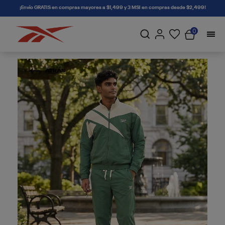
connectif
¡Envío GRATIS en compras mayores a $1,499 y 3 MSI en compras desde $2,499!
0
ATRÁS