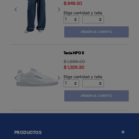
$ 849.50
Previous
Next
Elige cantidad y talla
AÑADIR AL CARRITO
Tenis NPC II
Price reduced from
to
$ 1,899.00
$ 1,329.30
Elige cantidad y talla
Previous
Next
AÑADIR AL CARRITO
PRODUCTOS