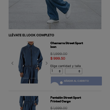
LLÉVATE EL LOOK COMPLETO
Chamarra Street Sport
Icon
Price reduced from
to
$ 1,999.00
$ 999.50
Previous
Next
Elige cantidad y talla
AÑADIR AL CARRITO
Pantalón Street Sport
Printed Cargo
Price reduced from
to
$ 1,699.00