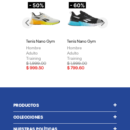
- 50%
- 60%
-
Previous
Next
Tenis Nano Gym
Tenis Nano Gym
Te
Hombre
Hombre
Mu
Adulto
Adulto
Adu
Training
Training
Tra
Price reduced from
to
Price reduced from
to
Pri
$ 1,999.00
$ 1,999.00
$ 
$ 999.50
$ 799.60
$ 
PRODUCTOS
COLECCIONES
NUESTRAS POLÍTICAS