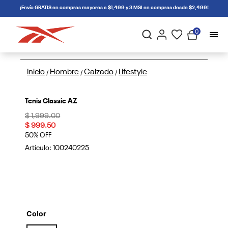
connectif
¡Envío GRATIS en compras mayores a $1,499 y 3 MSI en compras desde $2,499!
0
Inicio
Hombre
Calzado
Lifestyle
/
/
/
Tenis Classic AZ
Price reduced from
to
$ 1,999.00
$ 999.50
50% OFF
Artículo:
100240225
Color