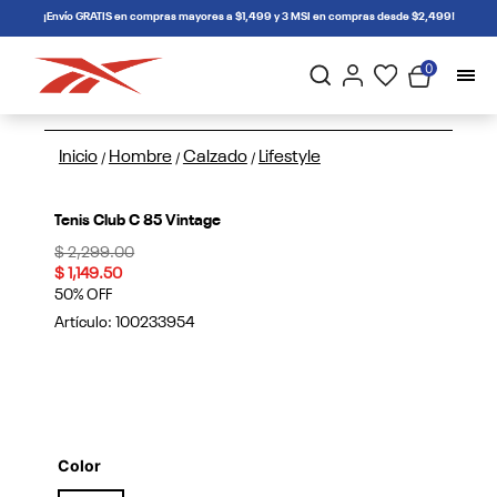
connectif
¡Envío GRATIS en compras mayores a $1,499 y 3 MSI en compras desde $2,499!
0
Inicio
Hombre
Calzado
Lifestyle
/
/
/
Tenis Club C 85 Vintage
Price reduced from
to
$ 2,299.00
$ 1,149.50
50% OFF
Artículo:
100233954
Color