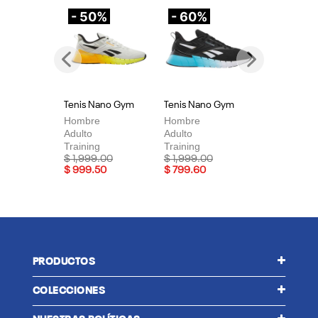
- 50%
- 60%
-
Previous
Next
Tenis Nano Gym
Tenis Nano Gym
Te
Hombre
Hombre
Mu
Adulto
Adulto
Adu
Training
Training
Tra
Price reduced from
to
Price reduced from
to
Pri
$ 1,999.00
$ 1,999.00
$ 
$ 999.50
$ 799.60
$ 
PRODUCTOS
COLECCIONES