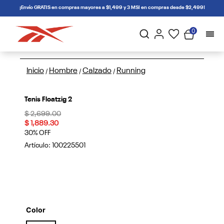
connectif
¡Envío GRATIS en compras mayores a $1,499 y 3 MSI en compras desde $2,499!
0
Inicio
Hombre
Calzado
Running
/
/
/
Tenis Floatzig 2
Price reduced from
to
$ 2,699.00
$ 1,889.30
30% OFF
Artículo:
100225501
Color