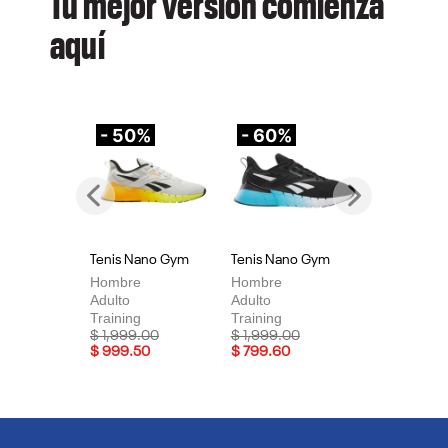
Tu mejor versión comienza
aquí
- 50%
- 60%
-
Previous
Next
Tenis Nano Gym
Tenis Nano Gym
Te
Hombre
Hombre
Mu
Adulto
Adulto
Adu
Training
Training
Tra
Price reduced from
to
Price reduced from
to
Pri
$ 1,999.00
$ 1,999.00
$ 
$ 999.50
$ 799.60
$ 