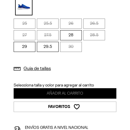
Previous
Next
selected
25
25.5
26
26.5
27
27.5
28
28.5
29
29.5
30
Guía de tallas
Selecciona talla y color para agregar al carrito
AÑADIR AL CARRITO
FAVORITOS
ENVÍOS GRATIS A NIVEL NACIONAL