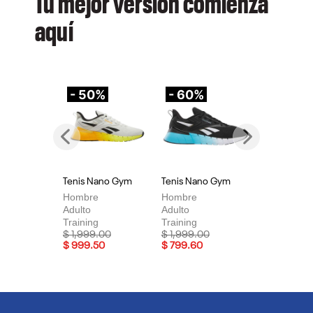
Tu mejor versión comienza
aquí
- 50%
- 60%
-
Previous
Next
Tenis Nano Gym
Tenis Nano Gym
Te
Hombre
Hombre
Mu
Adulto
Adulto
Adu
Training
Training
Tra
Price reduced from
to
Price reduced from
to
Pri
$ 1,999.00
$ 1,999.00
$ 
$ 999.50
$ 799.60
$ 