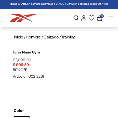
connectif
¡Envío GRATIS en compras mayores a $1,499 y 3 MSI en compras desde $2,499!
0
Inicio
Hombre
Calzado
Training
/
/
/
Tenis Nano Gym
Price reduced from
to
$ 1,999.00
$ 999.50
50% OFF
Artículo:
100212281
Color