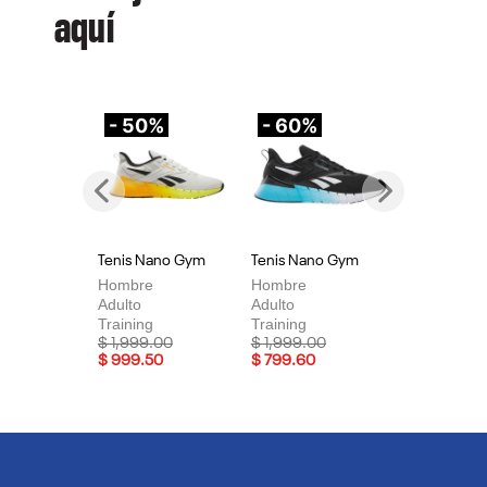
aquí
- 50%
- 60%
-
Previous
Next
Tenis Nano Gym
Tenis Nano Gym
Te
Hombre
Hombre
Mu
Adulto
Adulto
Adu
Training
Training
Tra
Price reduced from
to
Price reduced from
to
Pri
$ 1,999.00
$ 1,999.00
$ 
$ 999.50
$ 799.60
$ 