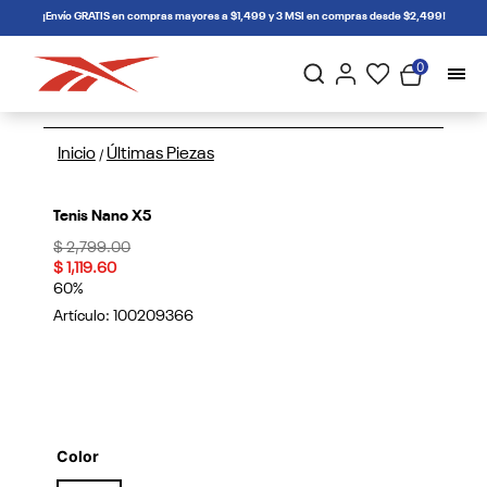
connectif
¡Envío GRATIS en compras mayores a $1,499 y 3 MSI en compras desde $2,499!
0
Inicio
Últimas Piezas
/
Tenis Nano X5
Price reduced from
to
$ 2,799.00
$ 1,119.60
60%
Artículo:
100209366
Color