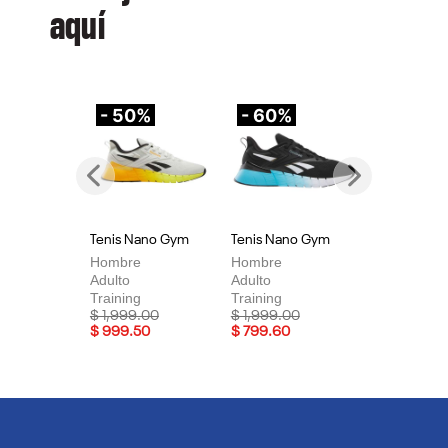
aquí
- 50%
- 60%
-
Previous
Next
Tenis Nano Gym
Tenis Nano Gym
Te
Hombre
Hombre
Mu
Adulto
Adulto
Adu
Training
Training
Tra
Price reduced from
to
Price reduced from
to
Pri
$ 1,999.00
$ 1,999.00
$ 
$ 999.50
$ 799.60
$ 