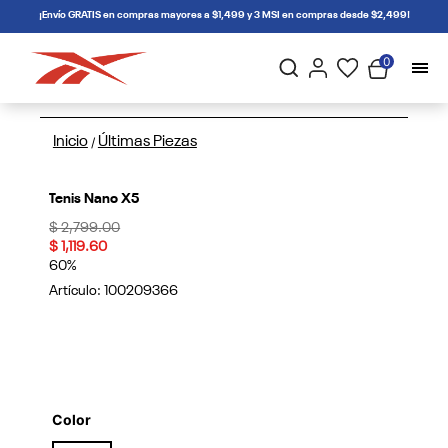
connectif
¡Envío GRATIS en compras mayores a $1,499 y 3 MSI en compras desde $2,499!
0
Inicio
Últimas Piezas
/
Tenis Nano X5
Price reduced from
to
$ 2,799.00
$ 1,119.60
60%
Artículo:
100209366
Color