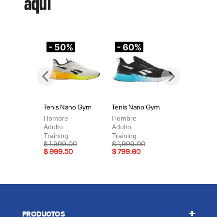
aquí
- 50%
- 60%
-
Previous
Next
Tenis Nano Gym
Tenis Nano Gym
Te
Hombre
Hombre
Mu
Adulto
Adulto
Adu
Training
Training
Tra
Price reduced from
to
Price reduced from
to
Pri
$ 1,999.00
$ 1,999.00
$ 
$ 999.50
$ 799.60
$ 
PRODUCTOS