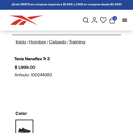
connectif
¡Envío GRATIS en compras mayores a $1,499 y 3 MSI en compras desde $2,499!
0
Inicio
Hombre
Calzado
Training
/
/
/
Tenis Nanoflex Tr 3
$ 1,999.00
Artículo:
100244383
Color