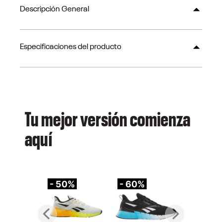
Descripción General
Especificaciones del producto
Tu mejor versión comienza
aquí
- 50%
- 60%
-
Previous
Next