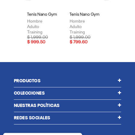
Tenis Nano Gym
Tenis Nano Gym
Te
Hombre
Hombre
Mu
Adulto
Adulto
Adu
Training
Training
Tra
Price reduced from
to
Price reduced from
to
Pri
$ 1,999.00
$ 1,999.00
$ 
$ 999.50
$ 799.60
$ 
PRODUCTOS
COLECCIONES
NUESTRAS POLÍTICAS
REDES SOCIALES