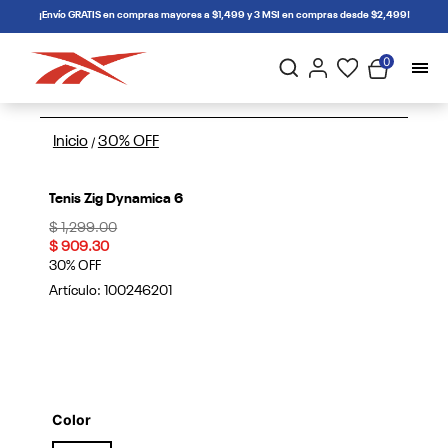
connectif
¡Envío GRATIS en compras mayores a $1,499 y 3 MSI en compras desde $2,499!
0
Inicio
30% OFF
/
Tenis Zig Dynamica 6
Price reduced from
to
$ 1,299.00
$ 909.30
30% OFF
Artículo:
100246201
Color