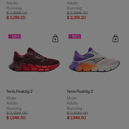
Adulto
Adulto
Running
Running
Price reduced from
to
Price reduced from
to
$ 2,899.00
$ 2,899.00
$ 2,319.20
$ 2,319.20
- 50%
- 50%
Tenis Floatzig 2
Tenis Floatzig 2
Mujer
Mujer
Adulto
Adulto
Running
Running
Price reduced from
to
Price reduced from
to
$ 2,699.00
$ 2,699.00
$ 1,349.50
$ 1,349.50