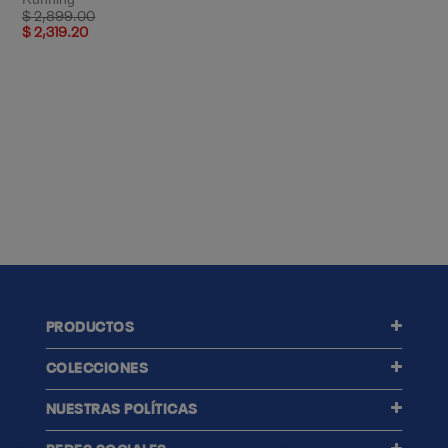
Price reduced from
to
$ 2,899.00
$ 2,319.20
PRODUCTOS
COLECCIONES
NUESTRAS POLÍTICAS