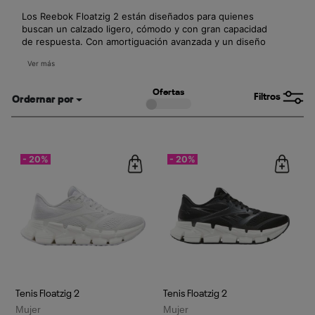
Los Reebok Floatzig 2 están diseñados para quienes
buscan un calzado ligero, cómodo y con gran capacidad
de respuesta. Con amortiguación avanzada y un diseño
versátil, son perfectos para entrenamientos o para un
Ver más
estilo casual deportivo. Compra en línea en México y
lleva tu rendimiento al siguiente nivel.
Ofertas
Filtros
Ordernar por
- 20%
- 20%
Tenis Floatzig 2
Tenis Floatzig 2
Mujer
Mujer