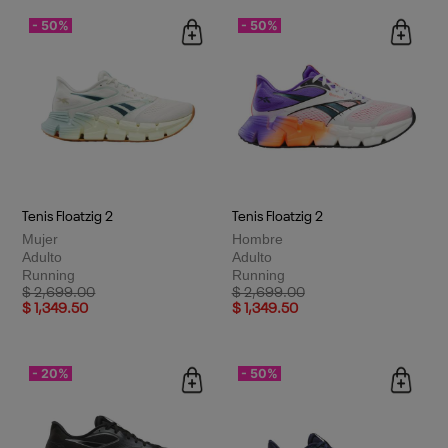
- 50%
- 50%
Tenis Floatzig 2
Tenis Floatzig 2
Mujer
Hombre
Adulto
Adulto
Running
Running
Price reduced from
to
Price reduced from
to
$ 2,699.00
$ 2,699.00
$ 1,349.50
$ 1,349.50
- 20%
- 50%