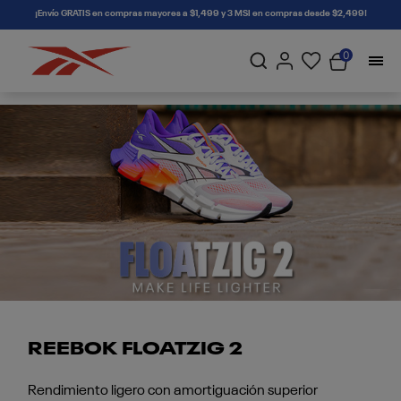
connectif
¡Envío GRATIS en compras mayores a $1,499 y 3 MSI en compras desde $2,499!
0
REEBOK FLOATZIG 2
Rendimiento ligero con amortiguación superior