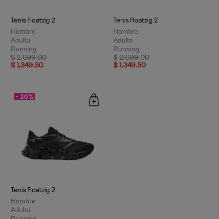
Tenis Floatzig 2
Tenis Floatzig 2
Hombre
Hombre
Adulto
Adulto
Running
Running
Price reduced from
to
Price reduced from
to
$ 2,699.00
$ 2,699.00
$ 1,349.50
$ 1,349.50
- 20%
Tenis Floatzig 2
Hombre
Adulto
Running