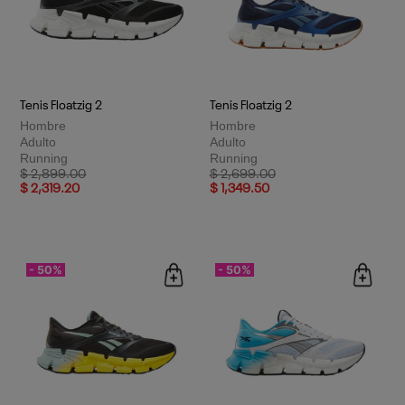
Tenis Floatzig 2
Tenis Floatzig 2
Hombre
Hombre
Adulto
Adulto
Running
Running
Price reduced from
to
Price reduced from
to
$ 2,899.00
$ 2,699.00
$ 2,319.20
$ 1,349.50
- 50%
- 50%