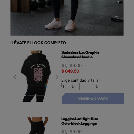
LLÉVATE EL LOOK COMPLETO
Sudadera Lux Graphic
Sleeveless Hoodie
Price reduced from
to
$ 1,299.00
$ 649.50
Previous
Next
Elige cantidad y talla
AÑADIR AL CARRITO
Leggins Lux High-Rise
Colorblock Leggings
Price reduced from
to
$ 1,299.00