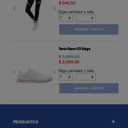
$ 649.50
Previous
Next
Elige cantidad y talla
AÑADIR AL CARRITO
Tenis Nano X5 Edge
Price reduced from
to
$ 2,999.00
$ 2,099.30
Elige cantidad y talla
Previous
Next
AÑADIR AL CARRITO
PRODUCTOS