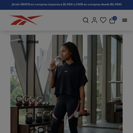
connectif
¡Envío GRATIS en compras mayores a $1,499 y 3 MSI en compras desde $2,499!
0
ATRÁS