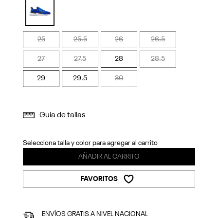
Previous
Next
selected
25
25.5
26
26.5
27
27.5
28
28.5
29
29.5
30
Guía de tallas
Selecciona talla y color para agregar al carrito
AÑADIR AL CARRITO
FAVORITOS
ENVÍOS GRATIS A NIVEL NACIONAL