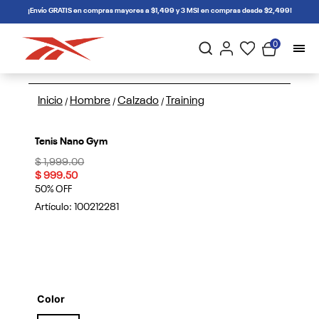
connectif
¡Envío GRATIS en compras mayores a $1,499 y 3 MSI en compras desde $2,499!
0
Inicio
Hombre
Calzado
Training
/
/
/
Tenis Nano Gym
Price reduced from
to
$ 1,999.00
$ 999.50
50% OFF
Artículo:
100212281
Color