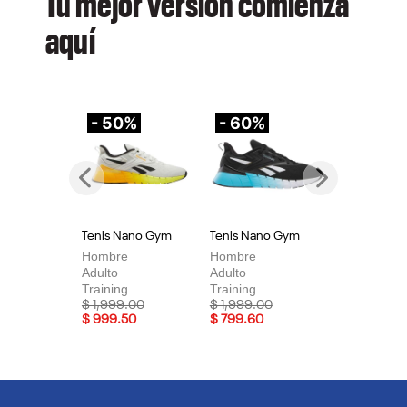
Tu mejor versión comienza
aquí
- 50%
- 60%
-
Previous
Next
Tenis Nano Gym
Tenis Nano Gym
Te
Hombre
Hombre
Mu
Adulto
Adulto
Adu
Training
Training
Tra
Price reduced from
to
Price reduced from
to
Pri
$ 1,999.00
$ 1,999.00
$ 
$ 999.50
$ 799.60
$ 