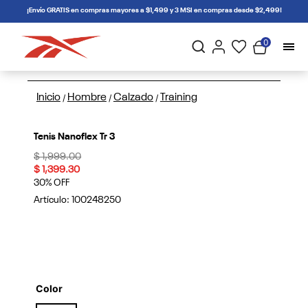
connectif
¡Envío GRATIS en compras mayores a $1,499 y 3 MSI en compras desde $2,499!
0
Inicio
Hombre
Calzado
Training
/
/
/
Tenis Nanoflex Tr 3
Price reduced from
to
$ 1,999.00
$ 1,399.30
30% OFF
Artículo:
100248250
Color