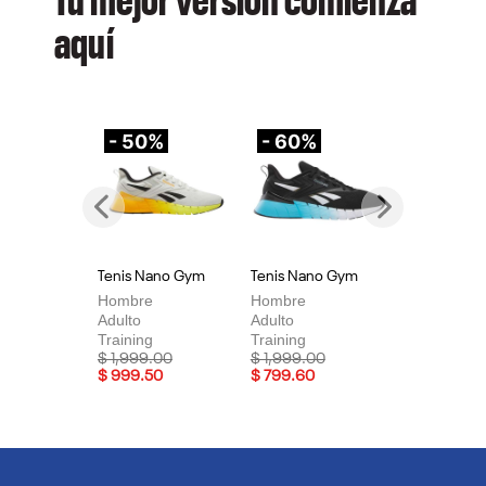
Tu mejor versión comienza
aquí
- 50%
- 60%
-
Previous
Next
Tenis Nano Gym
Tenis Nano Gym
Te
Hombre
Hombre
Mu
Adulto
Adulto
Adu
Training
Training
Tra
Price reduced from
to
Price reduced from
to
Pri
$ 1,999.00
$ 1,999.00
$ 
$ 999.50
$ 799.60
$ 