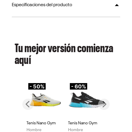
Especificaciones del producto
Tu mejor versión comienza
aquí
- 50%
- 60%
-
Previous
Next
Tenis Nano Gym
Tenis Nano Gym
Te
Hombre
Hombre
Mu