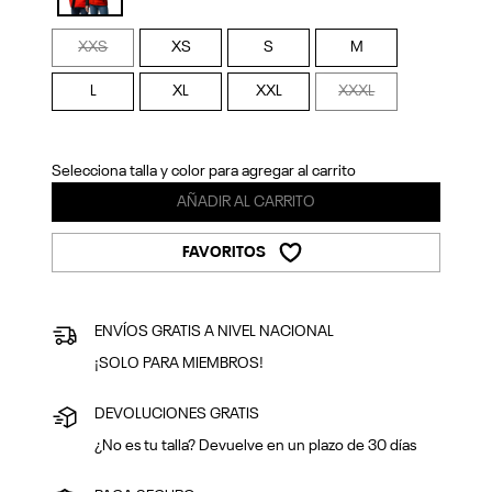
Previous
Next
selected
XXS
XS
S
M
L
XL
XXL
XXXL
Selecciona talla y color para agregar al carrito
AÑADIR AL CARRITO
FAVORITOS
ENVÍOS GRATIS A NIVEL NACIONAL
¡SOLO PARA MIEMBROS!
DEVOLUCIONES GRATIS
¿No es tu talla? Devuelve en un plazo de 30 días