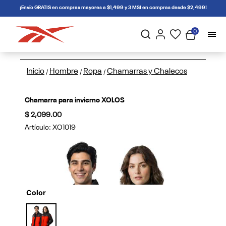
connectif
¡Envío GRATIS en compras mayores a $1,499 y 3 MSI en compras desde $2,499!
0
Inicio
Hombre
Ropa
Chamarras y Chalecos
/
/
/
Chamarra para invierno XOLOS
$ 2,099.00
Artículo:
XO1019
Color