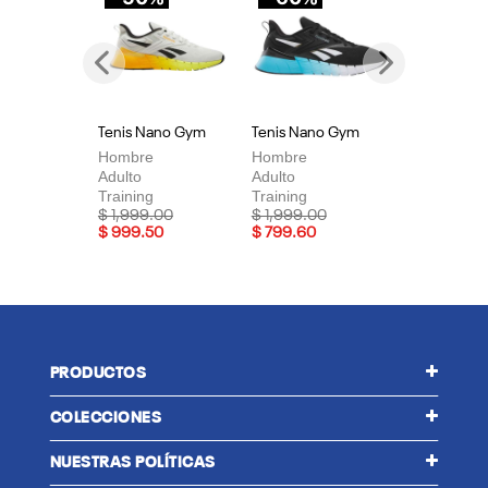
Previous
Next
Tenis Nano Gym
Tenis Nano Gym
Te
Hombre
Hombre
Mu
Adulto
Adulto
Adu
Training
Training
Tra
Price reduced from
to
Price reduced from
to
Pri
$ 1,999.00
$ 1,999.00
$ 
$ 999.50
$ 799.60
$ 
PRODUCTOS
COLECCIONES
NUESTRAS POLÍTICAS