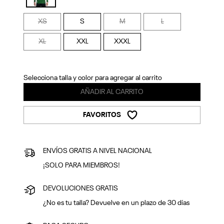
Previous
Next
selected
XS
S
M
L
XL
XXL
XXXL
Selecciona talla y color para agregar al carrito
AÑADIR AL CARRITO
FAVORITOS
ENVÍOS GRATIS A NIVEL NACIONAL
¡SOLO PARA MIEMBROS!
DEVOLUCIONES GRATIS
¿No es tu talla? Devuelve en un plazo de 30 días