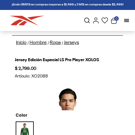
connectif
¡Envío GRATIS en compras mayores a $1,499 y 3 MSI en compras desde $2,499!
0
Inicio
Hombre
Ropa
Jerseys
/
/
/
Jersey Edición Especial LS Pro Player XOLOS
$ 2,799.00
Artículo:
XO2088
Color