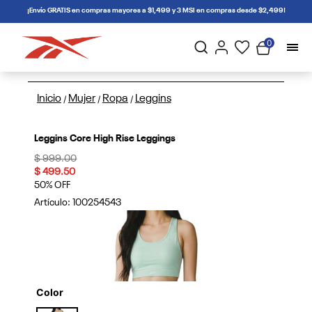
connectif
¡Envío GRATIS en compras mayores a $1,499 y 3 MSI en compras desde $2,499!
0
Inicio
Mujer
Ropa
Leggins
/
/
/
Leggins Core High Rise Leggings
Price reduced from
to
$ 999.00
$ 499.50
50% OFF
Artículo:
100254543
Color