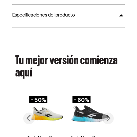
Especificaciones del producto
Tu mejor versión comienza
aquí
- 50%
- 60%
-
Previous
Next