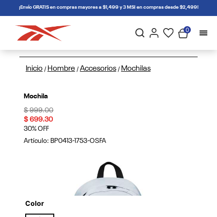
connectif
¡Envío GRATIS en compras mayores a $1,499 y 3 MSI en compras desde $2,499!
0
Inicio
Hombre
Accesorios
Mochilas
/
/
/
Mochila
Price reduced from
to
$ 999.00
$ 699.30
30% OFF
Artículo:
BP0413-1753-OSFA
Color