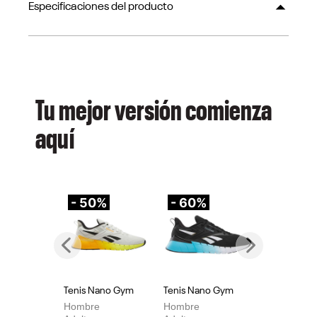
Especificaciones del producto
Tu mejor versión comienza
aquí
- 50%
- 60%
-
Previous
Next
Tenis Nano Gym
Tenis Nano Gym
Te
Hombre
Hombre
Mu