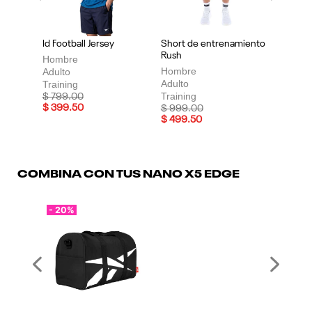
Id Football Jersey
Short de entrenamiento
Rush
Hombre
Hombre
Adulto
Adulto
Training
Training
Price reduced from
to
$ 799.00
$ 399.50
Price reduced from
to
$ 999.00
$ 499.50
COMBINA CON TUS NANO X5 EDGE
- 20%
Previous
Next