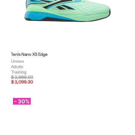
Tenis Nano X5 Edge
Unisex
Adulto
Training
Price reduced from
to
$ 2,999.00
$ 2,099.30
- 30%