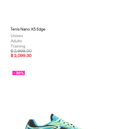
Tenis Nano X5 Edge
Unisex
Adulto
Training
Price reduced from
to
$ 2,999.00
$ 2,099.30
- 30%