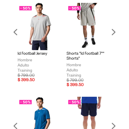
- 50%
- 50%
Previous
Next
Id Football Jersey
Shorts "Id Football 7""
Shorts"
Hombre
Hombre
Adulto
Adulto
Training
Training
Price reduced from
to
$ 799.00
$ 399.50
Price reduced from
to
$ 799.00
$ 399.50
- 50%
- 50%
Previous
Next