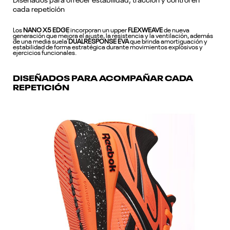
Diseñados para ofrecer estabilidad, tracción y control en
cada repetición
Los
NANO X5 EDGE
incorporan un upper
FLEXWEAVE
de nueva
generación que mejora el ajuste, la resistencia y la ventilación, además
de una media suela
DUALRESPONSE EVA
que brinda amortiguación y
estabilidad de forma estratégica durante movimientos explosivos y
ejercicios funcionales.
DISEÑADOS PARA ACOMPAÑAR CADA
REPETICIÓN