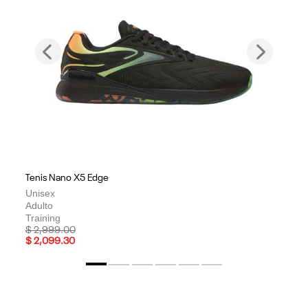
Previous
Next
Tenis Nano X5 Edge
Unisex
Adulto
Training
Price reduced from
to
$ 2,999.00
$ 2,099.30