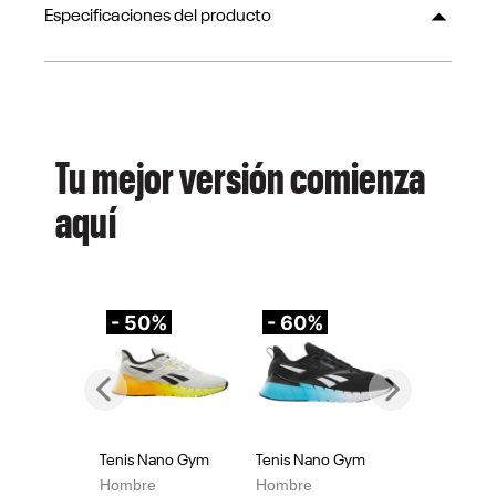
Especificaciones del producto
Tu mejor versión comienza
aquí
- 50%
- 60%
-
Previous
Next
Tenis Nano Gym
Tenis Nano Gym
Te
Hombre
Hombre
Mu