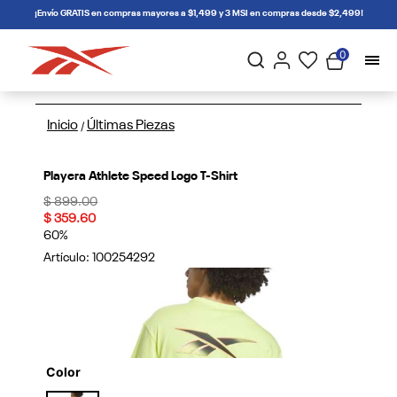
connectif
¡Envío GRATIS en compras mayores a $1,499 y 3 MSI en compras desde $2,499!
0
Inicio
Últimas Piezas
/
Playera Athlete Speed Logo T-Shirt
Price reduced from
to
$ 899.00
$ 359.60
60%
Artículo:
100254292
Color