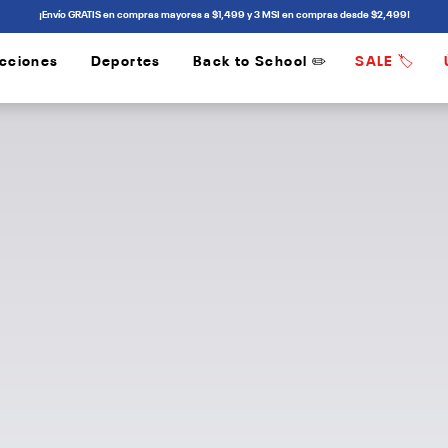
¡Envío GRATIS en compras mayores a $1,499 y 3 MSI en compras desde $2,499!
cciones
Deportes
Back to School ✏️
SALE 🏷️
/
/