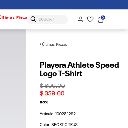
0
Últimas Piezas
Últimas Piezas
Playera Athlete Speed
Logo T-Shirt
Price reduced from
to
$ 899.00
$ 359.60
60%
Artículo:
100254292
Color:
SPORT CITRUS