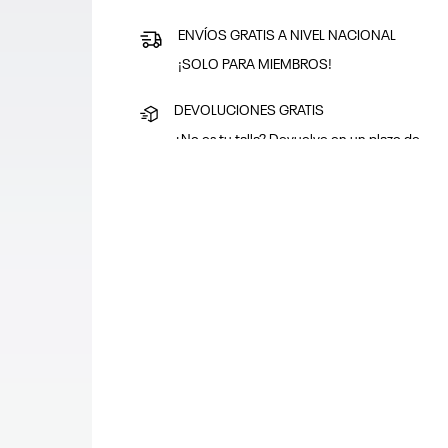
ENVÍOS GRATIS A NIVEL NACIONAL
¡SOLO PARA MIEMBROS!
DEVOLUCIONES GRATIS
¿No es tu talla? Devuelve en un plazo de
30 días
PAGA SEGURO
Puedes pagar con tarjeta o en efectivo