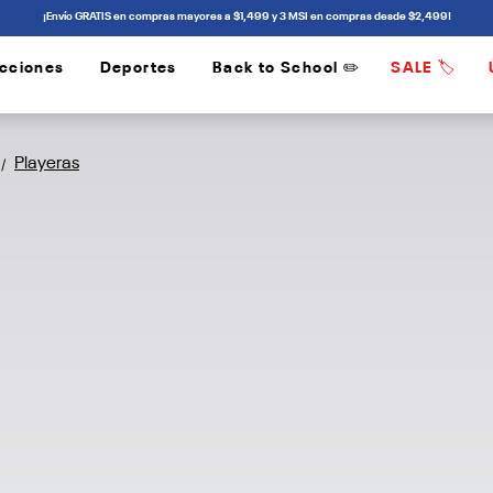
¡Envío GRATIS en compras mayores a $1,499 y 3 MSI en compras desde $2,499!
cciones
Deportes
Back to School ✏️
SALE 🏷️
/
/
Playeras
/