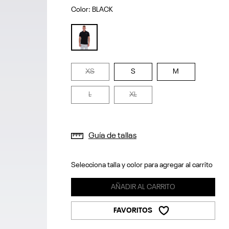
Color:
BLACK
selected
XS
S
M
L
XL
Guía de tallas
Selecciona talla y color para agregar al carrito
AÑADIR AL CARRITO
FAVORITOS