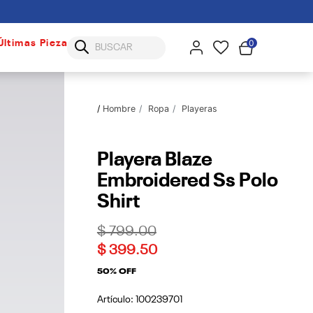
0
Últimas Piezas
Hombre
Ropa
Playeras
Playera Blaze
Embroidered Ss Polo
Shirt
Price reduced from
to
$ 799.00
$ 399.50
50% OFF
Artículo:
100239701