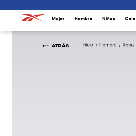
connectif
Mujer
Hombre
Niños
Cole
/
/
/
ATRÁS
Inicio
Hombre
Ropa
/
/