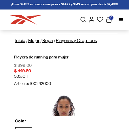
connectif
¡Envío GRATIS en compras mayores a $1,499 y 3 MSI en compras desde $2,499!
0
Inicio
Mujer
Ropa
Playeras y Crop Tops
/
/
/
Playera de running para mujer
Price reduced from
to
$ 899.00
$ 449.50
50% OFF
Artículo:
100242000
Color