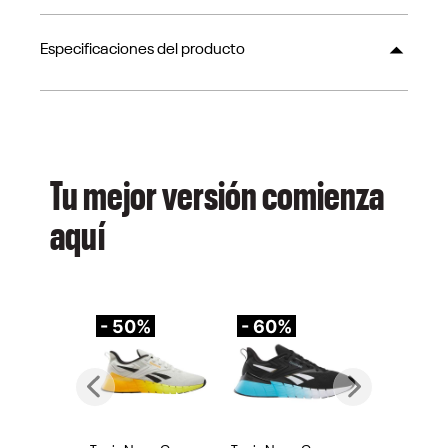
Especificaciones del producto
Tu mejor versión comienza
aquí
- 50%
- 60%
-
Previous
Next