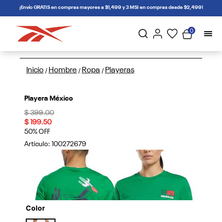
connectif
¡Envío GRATIS en compras mayores a $1,499 y 3 MSI en compras desde $2,499!
0
Inicio
Hombre
Ropa
Playeras
/
/
/
Playera México
Price reduced from
to
$ 399.00
$ 199.50
50% OFF
Artículo:
100272679
Color