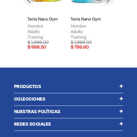
Previous
Next
Tenis Nano Gym
Tenis Nano Gym
Te
Hombre
Hombre
Mu
Adulto
Adulto
Adu
Training
Training
Tra
Price reduced from
to
Price reduced from
to
Pri
$ 1,999.00
$ 1,999.00
$ 
$ 999.50
$ 799.60
$ 
PRODUCTOS
COLECCIONES
NUESTRAS POLÍTICAS
REDES SOCIALES