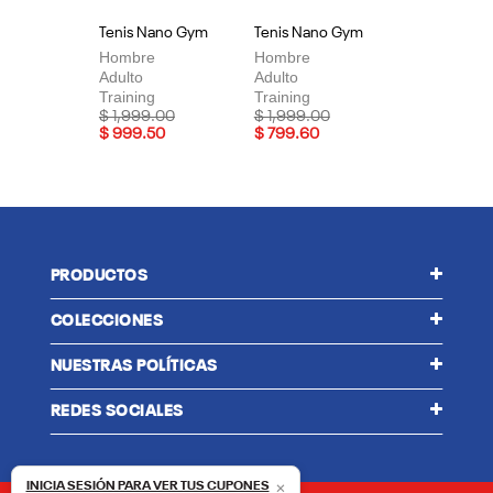
Tenis Nano Gym
Tenis Nano Gym
Te
Hombre
Hombre
Mu
Adulto
Adulto
Adu
Training
Training
Tra
Price reduced from
to
Price reduced from
to
Pri
$ 1,999.00
$ 1,999.00
$ 
$ 999.50
$ 799.60
$ 
PRODUCTOS
COLECCIONES
NUESTRAS POLÍTICAS
REDES SOCIALES
×
INICIA SESIÓN PARA VER TUS CUPONES