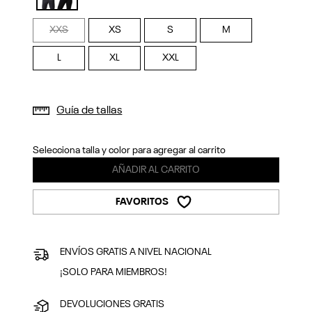
Previous
Next
selected
XXS
XS
S
M
L
XL
XXL
Guía de tallas
Selecciona talla y color para agregar al carrito
AÑADIR AL CARRITO
FAVORITOS
ENVÍOS GRATIS A NIVEL NACIONAL
¡SOLO PARA MIEMBROS!
DEVOLUCIONES GRATIS