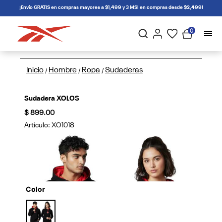
connectif
¡Envío GRATIS en compras mayores a $1,499 y 3 MSI en compras desde $2,499!
0
Inicio
Hombre
Ropa
Sudaderas
/
/
/
Sudadera XOLOS
$ 899.00
Artículo:
XO1018
Color