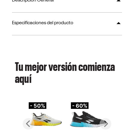
Descripción General
Especificaciones del producto
Tu mejor versión comienza
aquí
- 50%
- 60%
-
Previous
Next