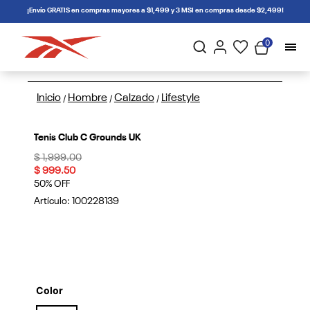
connectif
¡Envío GRATIS en compras mayores a $1,499 y 3 MSI en compras desde $2,499!
0
Inicio
Hombre
Calzado
Lifestyle
/
/
/
Tenis Club C Grounds UK
Price reduced from
to
$ 1,999.00
$ 999.50
50% OFF
Artículo:
100228139
Color