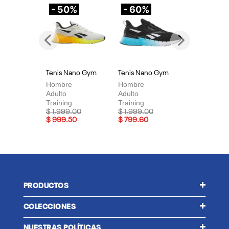
- 50%
- 60%
-
Previous
Next
Tenis Nano Gym
Tenis Nano Gym
Te
Hombre
Hombre
Mu
Adulto
Adulto
Adu
Training
Training
Tra
Price reduced from
to
Price reduced from
to
Pri
$ 1,999.00
$ 1,999.00
$ 
$ 999.50
$ 799.60
$ 
PRODUCTOS
COLECCIONES
NUESTRAS POLÍTICAS