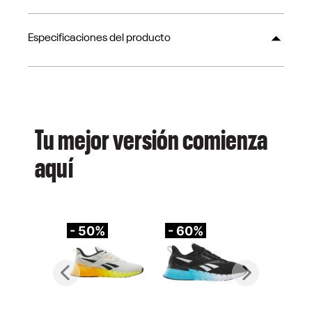
Especificaciones del producto
Tu mejor versión comienza
aquí
- 50%
- 60%
-
Previous
Next