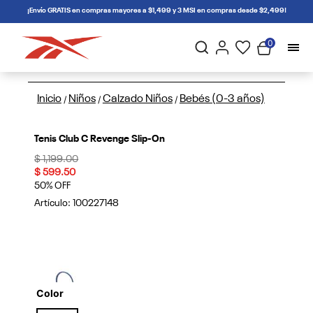
connectif
¡Envío GRATIS en compras mayores a $1,499 y 3 MSI en compras desde $2,499!
0
Inicio
Niños
Calzado Niños
Bebés (0-3 años)
/
/
/
Tenis Club C Revenge Slip-On
Price reduced from
to
$ 1,199.00
$ 599.50
50% OFF
Artículo:
100227148
Color