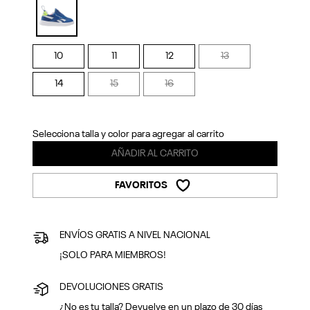
Previous
Next
selected
10
11
12
13
14
15
16
Selecciona talla y color para agregar al carrito
AÑADIR AL CARRITO
FAVORITOS
ENVÍOS GRATIS A NIVEL NACIONAL
¡SOLO PARA MIEMBROS!
DEVOLUCIONES GRATIS
¿No es tu talla? Devuelve en un plazo de 30 días