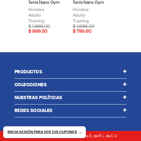
Tenis Nano Gym
Tenis Nano Gym
Te
Hombre
Hombre
Mu
Adulto
Adulto
Adu
Training
Training
Tra
Price reduced from
to
Price reduced from
to
Pri
$ 1,999.00
$ 1,999.00
$ 
$ 999.50
$ 799.60
$ 
PRODUCTOS
COLECCIONES
NUESTRAS POLÍTICAS
REDES SOCIALES
×
INICIA SESIÓN PARA VER TUS CUPONES
Reebok México | © 2026 Vector Delta S. de R.L. de C.V.