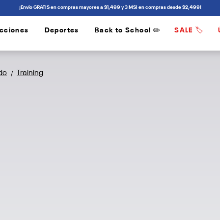
¡Envío GRATIS en compras mayores a $1,499 y 3 MSI en compras desde $2,499!
cciones
Deportes
Back to School ✏️
SALE 🏷️
/
/
do
Training
/