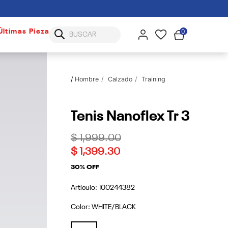
0
Últimas Piezas
Hombre
Calzado
Training
Tenis Nanoflex Tr 3
Price reduced from
to
$ 1,999.00
$ 1,399.30
30% OFF
Artículo:
100244382
Color:
WHITE/BLACK