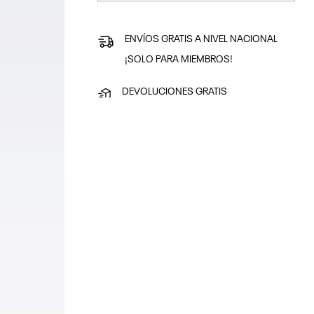
ENVÍOS GRATIS A NIVEL NACIONAL
¡SOLO PARA MIEMBROS!
DEVOLUCIONES GRATIS
¿No es tu talla? Devuelve en un plazo de
30 días
PAGA SEGURO
Puedes pagar con tarjeta o en efectivo