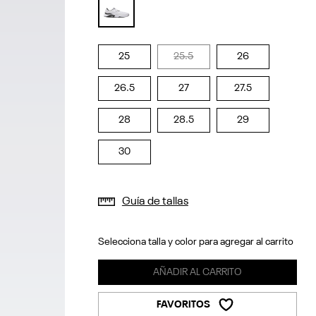
selected
25
25.5
26
26.5
27
27.5
28
28.5
29
30
Guía de tallas
Selecciona talla y color para agregar al carrito
AÑADIR AL CARRITO
FAVORITOS