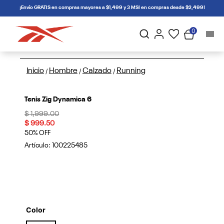
connectif
¡Envío GRATIS en compras mayores a $1,499 y 3 MSI en compras desde $2,499!
0
Inicio
Hombre
Calzado
Running
/
/
/
Tenis Zig Dynamica 6
Price reduced from
to
$ 1,999.00
$ 999.50
50% OFF
Artículo:
100225485
Color