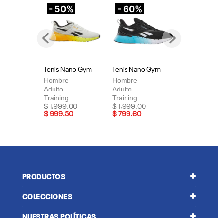
- 50%
- 60%
-
Previous
Next
Tenis Nano Gym
Tenis Nano Gym
Te
Hombre
Hombre
Mu
Adulto
Adulto
Adu
Training
Training
Tra
Price reduced from
to
Price reduced from
to
Pri
$ 1,999.00
$ 1,999.00
$ 
$ 999.50
$ 799.60
$ 
PRODUCTOS
COLECCIONES
NUESTRAS POLÍTICAS