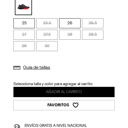
Previous
Next
selected
25
25.5
26
26.5
27
27.5
28
28.5
29
30
Guía de tallas
Selecciona talla y color para agregar al carrito
AÑADIR AL CARRITO
FAVORITOS
ENVÍOS GRATIS A NIVEL NACIONAL