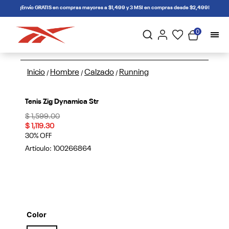
connectif
¡Envío GRATIS en compras mayores a $1,499 y 3 MSI en compras desde $2,499!
0
Inicio
Hombre
Calzado
Running
/
/
/
Tenis Zig Dynamica Str
Price reduced from
to
$ 1,599.00
$ 1,119.30
30% OFF
Artículo:
100266864
Color