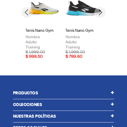
Previous
Next
Tenis Nano Gym
Tenis Nano Gym
Te
Hombre
Hombre
Mu
Adulto
Adulto
Adu
Training
Training
Tra
Price reduced from
to
Price reduced from
to
Pri
$ 1,999.00
$ 1,999.00
$ 
$ 999.50
$ 799.60
$ 
PRODUCTOS
COLECCIONES
NUESTRAS POLÍTICAS