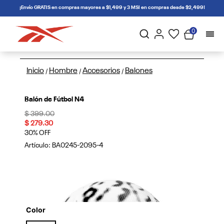
connectif
¡Envío GRATIS en compras mayores a $1,499 y 3 MSI en compras desde $2,499!
0
Inicio
Hombre
Accesorios
Balones
/
/
/
Balón de Fútbol N4
Price reduced from
to
$ 399.00
$ 279.30
30% OFF
Artículo:
BA0245-2095-4
Color