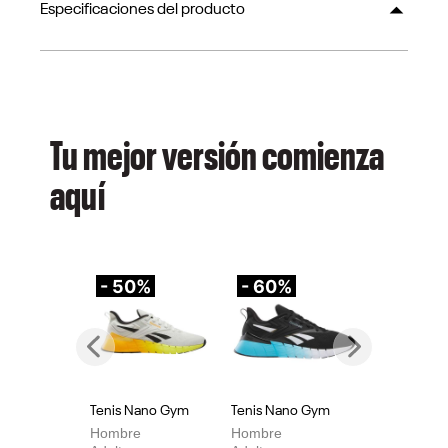
Especificaciones del producto
Tu mejor versión comienza
aquí
- 50%
- 60%
-
Previous
Next
Tenis Nano Gym
Tenis Nano Gym
Te
Hombre
Hombre
Mu