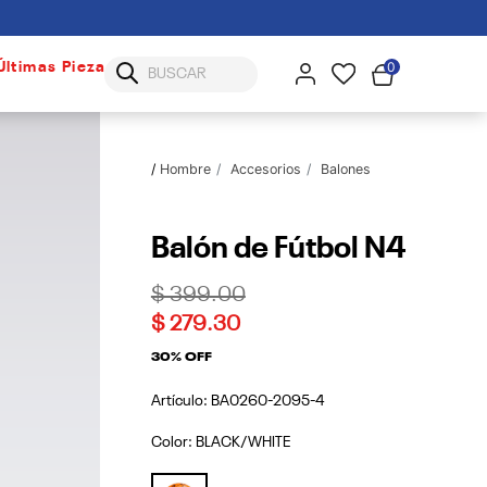
0
Últimas Piezas
Hombre
Accesorios
Balones
Balón de Fútbol N4
Price reduced from
to
$ 399.00
$ 279.30
30% OFF
Artículo:
BA0260-2095-4
Color:
BLACK/WHITE