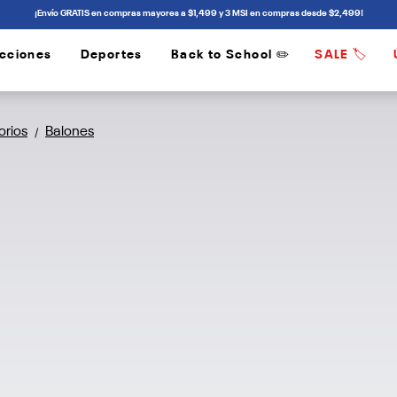
¡Envío GRATIS en compras mayores a $1,499 y 3 MSI en compras desde $2,499!
cciones
Deportes
Back to School ✏️
SALE 🏷️
/
/
orios
Balones
/