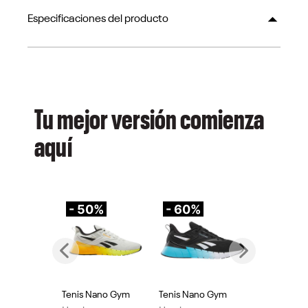
Especificaciones del producto
Tu mejor versión comienza
aquí
- 50%
- 60%
-
Previous
Next
Tenis Nano Gym
Tenis Nano Gym
Te