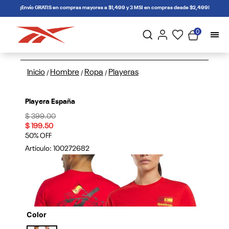
connectif
¡Envío GRATIS en compras mayores a $1,499 y 3 MSI en compras desde $2,499!
0
Inicio
Hombre
Ropa
Playeras
/
/
/
Playera España
Price reduced from
to
$ 399.00
$ 199.50
50% OFF
Artículo:
100272682
Color