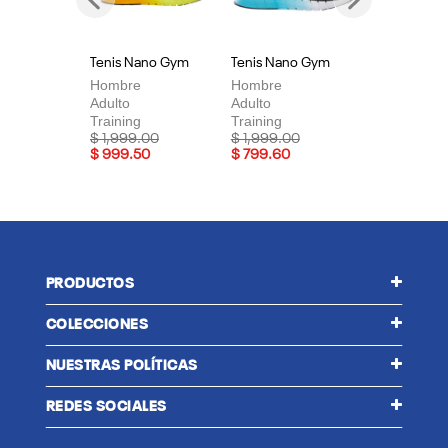
Previous
Next
Tenis Nano Gym
Tenis Nano Gym
Te
Hombre
Hombre
Mu
Adulto
Adulto
Adu
Training
Training
Tra
Price reduced from
to
Price reduced from
to
Pri
$ 1,999.00
$ 1,999.00
$ 
$ 999.50
$ 799.60
$ 
PRODUCTOS
COLECCIONES
NUESTRAS POLÍTICAS
REDES SOCIALES