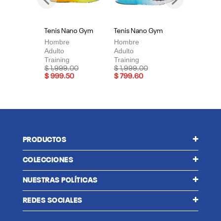
Previous
Next
Tenis Nano Gym
Tenis Nano Gym
Te
Hombre
Hombre
Mu
Adulto
Adulto
Adu
Training
Training
Tra
Price reduced from
to
Price reduced from
to
Pri
$ 1,999.00
$ 1,999.00
$ 
$ 999.50
$ 799.60
$ 
PRODUCTOS
COLECCIONES
NUESTRAS POLÍTICAS
REDES SOCIALES