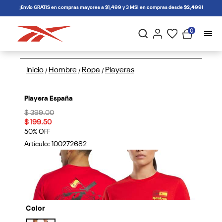
connectif
¡Envío GRATIS en compras mayores a $1,499 y 3 MSI en compras desde $2,499!
0
Inicio
Hombre
Ropa
Playeras
/
/
/
Playera España
Price reduced from
to
$ 399.00
$ 199.50
50% OFF
Artículo:
100272682
Color