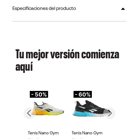
Especificaciones del producto
Tu mejor versión comienza
aquí
- 50%
- 60%
-
Previous
Next
Tenis Nano Gym
Tenis Nano Gym
Te